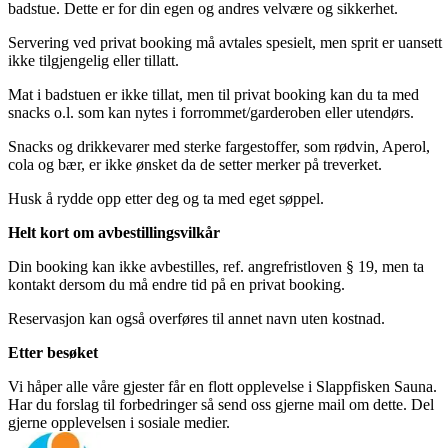
badstue. Dette er for din egen og andres velvære og sikkerhet.
Servering ved privat booking må avtales spesielt, men sprit er uansett
ikke tilgjengelig eller tillatt.
Mat i badstuen er ikke tillat, men til privat booking kan du ta med
snacks o.l. som kan nytes i forrommet/garderoben eller utendørs.
Snacks og drikkevarer med sterke fargestoffer, som rødvin, Aperol,
cola og bær, er ikke ønsket da de setter merker på treverket.
Husk å rydde opp etter deg og ta med eget søppel.
Helt kort om avbestillingsvilkår
Din booking kan ikke avbestilles, ref. angrefristloven § 19, men ta
kontakt dersom du må endre tid på en privat booking.
Reservasjon kan også overføres til annet navn uten kostnad.
Etter besøket
Vi håper alle våre gjester får en flott opplevelse i Slappfisken Sauna.
Har du forslag til forbedringer så send oss gjerne mail om dette. Del
gjerne opplevelsen i sosiale medier.