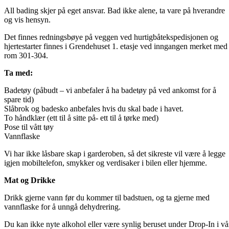
All bading skjer på eget ansvar. Bad ikke alene, ta vare på hverandre
og vis hensyn.
Det finnes redningsbøye på veggen ved hurtigbåtekspedisjonen og
hjertestarter finnes i Grendehuset 1. etasje ved inngangen merket med
rom 301-304.
Ta med:
Badetøy (påbudt – vi anbefaler å ha badetøy på ved ankomst for å
spare tid)
Slåbrok og badesko anbefales hvis du skal bade i havet.
To håndklær (ett til å sitte på- ett til å tørke med)
Pose til vått tøy
Vannflaske
Vi har ikke låsbare skap i garderoben, så det sikreste vil være å legge
igjen mobiltelefon, smykker og verdisaker i bilen eller hjemme.
Mat og Drikke
Drikk gjerne vann før du kommer til badstuen, og ta gjerne med
vannflaske for å unngå dehydrering.
Du kan ikke nyte alkohol eller være synlig beruset under Drop-In i vå