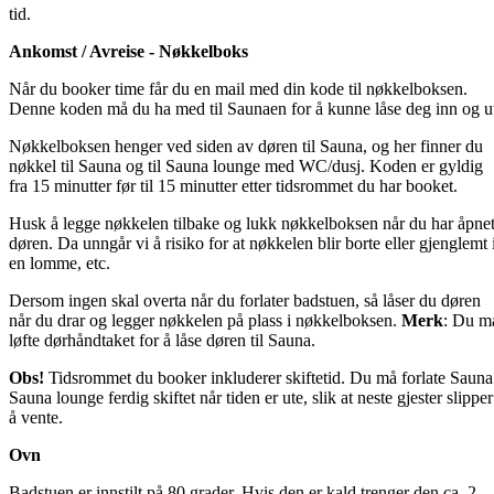
tid.
Ankomst / Avreise - Nøkkelboks
Når du booker time får du en mail med din kode til nøkkelboksen.
Denne koden må du ha med til Saunaen for å kunne låse deg inn og u
Nøkkelboksen henger ved siden av døren til Sauna, og her finner du
nøkkel til Sauna og til Sauna lounge med WC/dusj. Koden er gyldig
fra 15 minutter før til 15 minutter etter tidsrommet du har booket.
Husk å legge nøkkelen tilbake og lukk nøkkelboksen når du har åpne
døren. Da unngår vi å risiko for at nøkkelen blir borte eller gjenglemt 
en lomme, etc.
Dersom ingen skal overta når du forlater badstuen, så låser du døren
når du drar og legger nøkkelen på plass i nøkkelboksen.
Merk
: Du m
løfte dørhåndtaket for å låse døren til Sauna.
Obs!
Tidsrommet du booker inkluderer skiftetid. Du må forlate Sauna
Sauna lounge ferdig skiftet når tiden er ute, slik at neste gjester slipper
å vente.
Ovn
Badstuen er innstilt på 80 grader. Hvis den er kald trenger den ca. 2