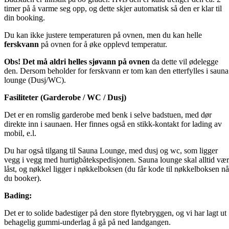
timer på å varme seg opp, og dette skjer automatisk så den er klar til
din booking.
Du kan ikke justere temperaturen på ovnen, men du kan helle
ferskvann
på ovnen for å øke opplevd temperatur.
Obs!
Det må aldri helles sjøvann på ovnen
da dette vil ødelegge
den. Dersom beholder for ferskvann er tom kan den etterfylles i sauna
lounge (Dusj/WC).
Fasiliteter (Garderobe / WC / Dusj)
Det er en romslig garderobe med benk i selve badstuen, med dør
direkte inn i saunaen. Her finnes også en stikk-kontakt for lading av
mobil, e.l.
Du har også tilgang til Sauna Lounge, med dusj og wc, som ligger
vegg i vegg med hurtigbåtekspedisjonen. Sauna lounge skal alltid væ
låst, og nøkkel ligger i nøkkelboksen (du får kode til nøkkelboksen nå
du booker).
Bading:
Det er to solide badestiger på den store flytebryggen, og vi har lagt ut
behagelig gummi-underlag å gå på ned landgangen.